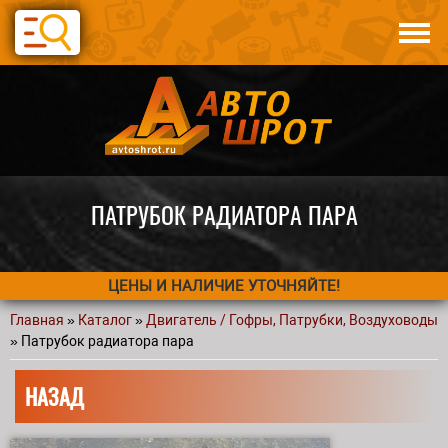
Перейти к основному содержанию
Каталог
Авто по запчастям
Статьи
Контакты
ПАТРУБОК РАДИАТОРА ПАРА
ЦЕНЫ И НАЛИЧИЕ УТОЧНЯЙТЕ!
Главная
»
Каталог
»
Двигатель / Гофры, Патрубки, Воздуховоды
Вы здесь
» Патрубок радиатора пара
НАЗАД