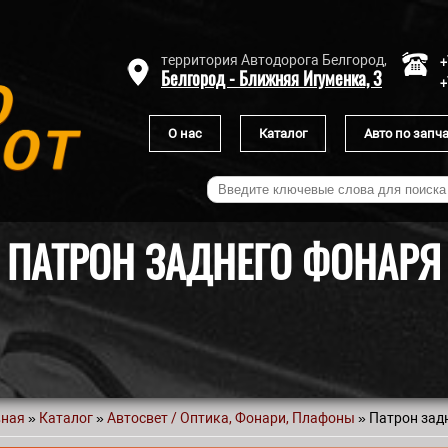
+
территория Автодорога Белгород,
Белгород - Ближняя Игуменка, 3
+
О нас
Каталог
Авто по запч
ПАТРОН ЗАДНЕГО ФОНАРЯ
вная
»
Каталог
»
Автосвет / Оптика, Фонари, Плафоны
» Патрон зад
 здесь