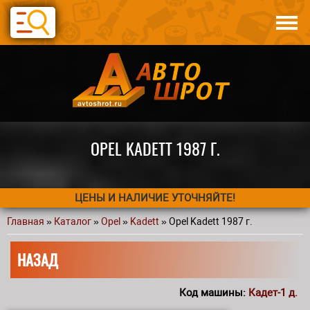
Перейти к основному содержанию
Каталог
Авто по запчастям
Статьи
Контакты
OPEL KADETT 1987 Г.
ЦЕНЫ И НАЛИЧИЕ УТОЧНЯЙТЕ!
Главная
»
Каталог
»
Opel
»
Kadett
» Opel Kadett 1987 г.
Вы здесь
НАЗАД
Код машины:
Кадет-1 д.