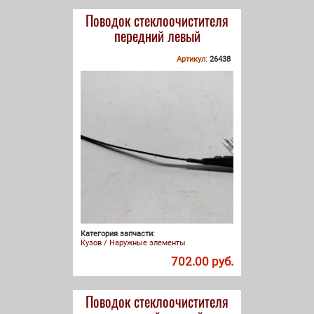
Поводок стеклоочистителя
передний левый
Артикул:
26438
Категория запчасти:
Кузов / Наружные элементы
702.00 руб.
Поводок стеклоочистителя