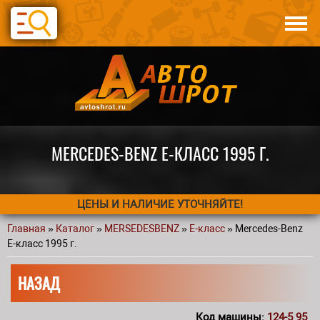
Перейти к основному содержанию
Каталог
Авто по запчастям
Статьи
Контакты
MERCEDES-BENZ E-КЛАСС 1995 Г.
ЦЕНЫ И НАЛИЧИЕ УТОЧНЯЙТЕ!
Главная
»
Каталог
»
MERSEDESBENZ
»
E-класс
» Mercedes-Benz
Вы здесь
E-класс 1995 г.
НАЗАД
Код машины:
124-5 95