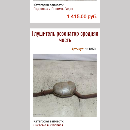
Категория запчасти:
Подвеска / Пневмо, Гидро
1 415.00 руб.
Глушитель резонатор средняя
часть
Артикул:
111850
Категория запчасти:
Система выхлопная