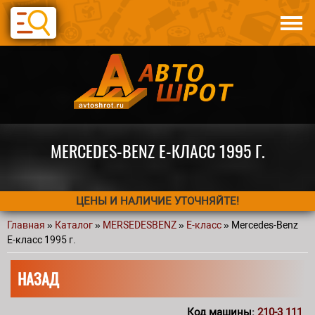
Перейти к основному содержанию
Каталог
Авто по запчастям
Статьи
Контакты
MERCEDES-BENZ E-КЛАСС 1995 Г.
ЦЕНЫ И НАЛИЧИЕ УТОЧНЯЙТЕ!
Главная
»
Каталог
»
MERSEDESBENZ
»
E-класс
» Mercedes-Benz
Вы здесь
E-класс 1995 г.
НАЗАД
Код машины:
210-3 111