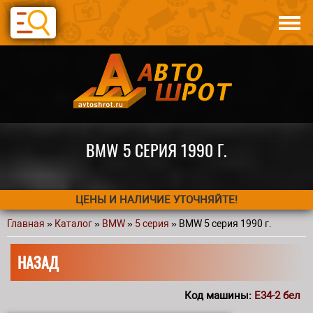
Перейти к основному содержанию
Каталог
Авто по запчастям
Статьи
Контакты
BMW 5 СЕРИЯ 1990 Г.
ЦЕНЫ И НАЛИЧИЕ УТОЧНЯЙТЕ!
Главная
»
Каталог
»
BMW
»
5 серия
» BMW 5 серия 1990 г.
Вы здесь
НАЗАД
Код машины:
Е34-2 бел